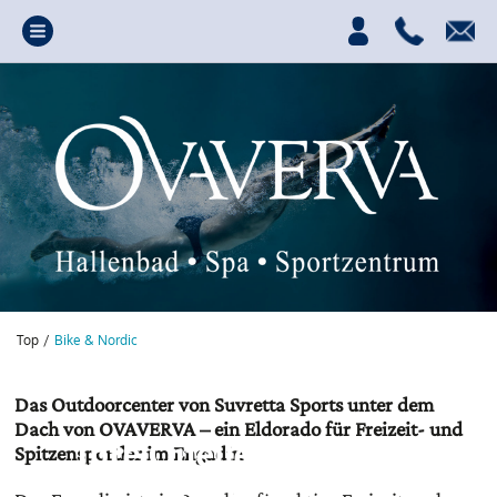
Top
/
Bike & Nordic
Das Outdoorcenter von Suvretta Sports unter dem
Dach von OVAVERVA – ein Eldorado für Freizeit- und
Ihre Quelle für Power,
Spitzensportler im Engadin
Spass und