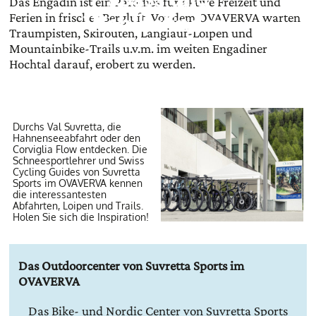
Das Engadin ist ein Paradies für aktive Freizeit und
Wohlbefinden.
Ferien in frischer Bergluft. Vor dem OVAVERVA warten
Traumpisten, Skirouten, Langlauf-Loipen und
Mountainbike-Trails u.v.m. im weiten Engadiner
Hochtal darauf, erobert zu werden.
Durchs Val Suvretta, die
Hahnenseeabfahrt oder den
Corviglia Flow entdecken. Die
Schneesportlehrer und Swiss
Cycling Guides von Suvretta
Sports im OVAVERVA kennen
die interessantesten
Abfahrten, Loipen und Trails.
Holen Sie sich die Inspiration!
Das Outdoorcenter von Suvretta Sports im
OVAVERVA
Das Bike- und Nordic Center von Suvretta Sports