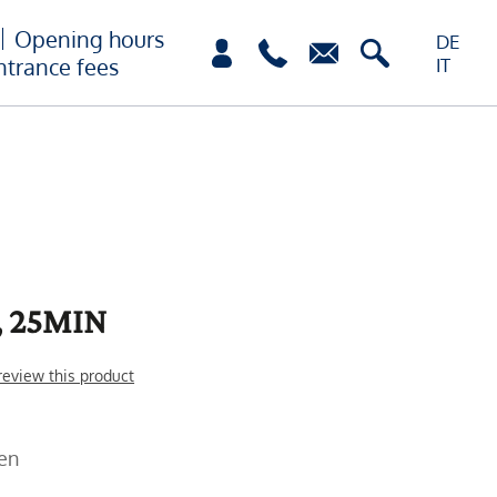
Opening hours
DE
ntrance fees
IT
 25MIN
 review this product
fen