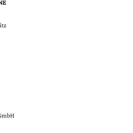
NE
itz
 GmbH