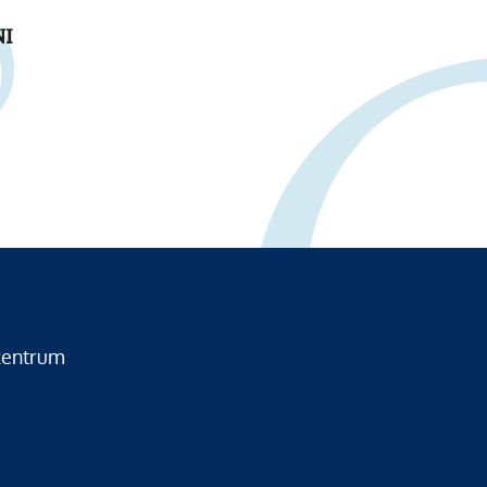
NI
zentrum