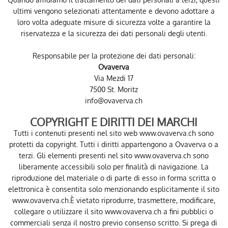
ultimi vengono selezionati attentamente e devono adottare a
loro volta adeguate misure di sicurezza volte a garantire la
riservatezza e la sicurezza dei dati personali degli utenti.
Responsabile per la protezione dei dati personali:
Ovaverva
Via Mezdi 17
7500 St. Moritz
info@ovaverva.ch
COPYRIGHT E DIRITTI DEI MARCHI
Tutti i contenuti presenti nel sito web www.ovaverva.ch sono
protetti da copyright. Tutti i diritti appartengono a Ovaverva o a
terzi. Gli elementi presenti nel sito www.ovaverva.ch sono
liberamente accessibili solo per finalità di navigazione. La
riproduzione del materiale o di parte di esso in forma scritta o
elettronica è consentita solo menzionando esplicitamente il sito
www.ovaverva.ch.È vietato riprodurre, trasmettere, modificare,
collegare o utilizzare il sito www.ovaverva.ch a fini pubblici o
commerciali senza il nostro previo consenso scritto. Si prega di