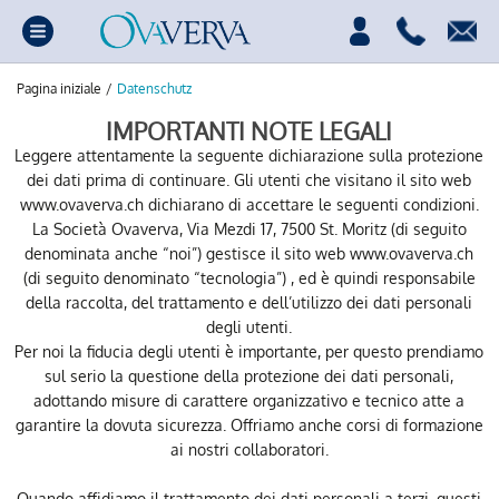
Pagina iniziale
/
Datenschutz
IMPORTANTI NOTE LEGALI
Leggere attentamente la seguente dichiarazione sulla protezione
dei dati prima di continuare. Gli utenti che visitano il sito web
www.ovaverva.ch dichiarano di accettare le seguenti condizioni.
La Società Ovaverva, Via Mezdi 17, 7500 St. Moritz (di seguito
denominata anche “noi”) gestisce il sito web www.ovaverva.ch
(di seguito denominato “tecnologia”) , ed è quindi responsabile
della raccolta, del trattamento e dell’utilizzo dei dati personali
degli utenti.
Per noi la fiducia degli utenti è importante, per questo prendiamo
sul serio la questione della protezione dei dati personali,
adottando misure di carattere organizzativo e tecnico atte a
garantire la dovuta sicurezza. Offriamo anche corsi di formazione
ai nostri collaboratori.
Quando affidiamo il trattamento dei dati personali a terzi, questi