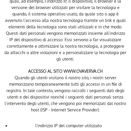
quali, ad esempio, l’indirizzo IP, il dispositivo, il browser e la
versione del browser utilizzati per visitare la tecnologia e
quando, il sistema operativo usato, da quale sito o app è
avvenuto l’accesso alla nostra tecnologia tramite un link e quali
elementi della tecnologia sono stati utilizzati e in che modo.
Questi dati personali vengono memorizzati insieme all’indirizzo
IP del dispositivo di accesso. Essi servono a far visualizzare
correttamente e ottimizzare la nostra tecnologia, a proteggere
da attacchi o altre violazioni e a personalizzare la tecnologia per
gli utenti.
ACCESSO AL SITO WWW.OVAVERVA.CH
Quando gli utenti visitano il nostro sito, i nostri server
memorizzano temporaneamente tutti gli accessi in un file di
registro. In tale contesto, vengono raccolti i seguenti dati degli
utenti e dei dispositivi nonché i seguenti dati personali senza
l’intervento degli utenti, che vengono poi memorizzati dal nostro
host (ISP - Internet Service Provider):
l’indirizzo IP del computer utilizzato