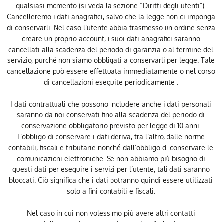
qualsiasi momento (si veda la sezione “Diritti degli utenti”).
Cancelleremo i dati anagrafici, salvo che la legge non ci imponga
di conservarli. Nel caso l’utente abbia trasmesso un ordine senza
creare un proprio account, i suoi dati anagrafici saranno
cancellati alla scadenza del periodo di garanzia o al termine del
servizio, purché non siamo obbligati a conservarli per legge. Tale
cancellazione può essere effettuata immediatamente o nel corso
di cancellazioni eseguite periodicamente .
I dati contrattuali che possono includere anche i dati personali
saranno da noi conservati fino alla scadenza del periodo di
conservazione obbligatorio previsto per legge di 10 anni.
L’obbligo di conservare i dati deriva, tra l’altro, dalle norme
contabili, fiscali e tributarie nonché dall’obbligo di conservare le
comunicazioni elettroniche. Se non abbiamo più bisogno di
questi dati per eseguire i servizi per l’utente, tali dati saranno
bloccati. Ciò significa che i dati potranno quindi essere utilizzati
solo a fini contabili e fiscali.
Nel caso in cui non volessimo più avere altri contatti