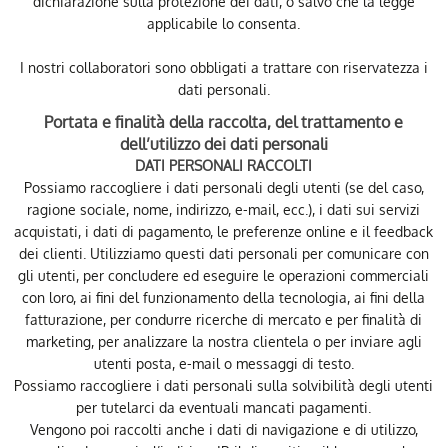
dichiarazione sulla protezione dei dati, o salvo che la legge
applicabile lo consenta.
I nostri collaboratori sono obbligati a trattare con riservatezza i
dati personali.
Portata e finalità della raccolta, del trattamento e
dell’utilizzo dei dati personali
DATI PERSONALI RACCOLTI
Possiamo raccogliere i dati personali degli utenti (se del caso,
ragione sociale, nome, indirizzo, e-mail, ecc.), i dati sui servizi
acquistati, i dati di pagamento, le preferenze online e il feedback
dei clienti. Utilizziamo questi dati personali per comunicare con
gli utenti, per concludere ed eseguire le operazioni commerciali
con loro, ai fini del funzionamento della tecnologia, ai fini della
fatturazione, per condurre ricerche di mercato e per finalità di
marketing, per analizzare la nostra clientela o per inviare agli
utenti posta, e-mail o messaggi di testo.
Possiamo raccogliere i dati personali sulla solvibilità degli utenti
per tutelarci da eventuali mancati pagamenti.
Vengono poi raccolti anche i dati di navigazione e di utilizzo,