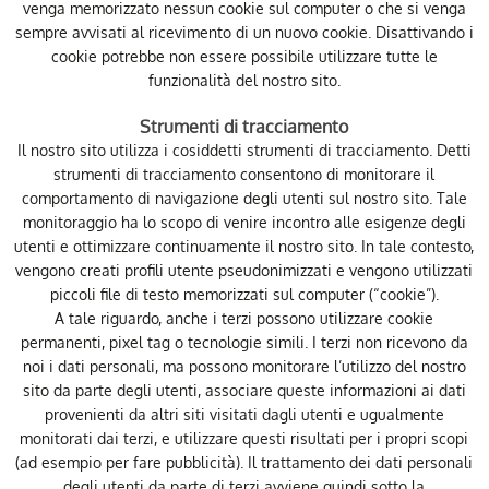
venga memorizzato nessun cookie sul computer o che si venga
sempre avvisati al ricevimento di un nuovo cookie. Disattivando i
cookie potrebbe non essere possibile utilizzare tutte le
funzionalità del nostro sito.
Strumenti di tracciamento
Il nostro sito utilizza i cosiddetti strumenti di tracciamento. Detti
strumenti di tracciamento consentono di monitorare il
comportamento di navigazione degli utenti sul nostro sito. Tale
monitoraggio ha lo scopo di venire incontro alle esigenze degli
utenti e ottimizzare continuamente il nostro sito. In tale contesto,
vengono creati profili utente pseudonimizzati e vengono utilizzati
piccoli file di testo memorizzati sul computer (“cookie”).
A tale riguardo, anche i terzi possono utilizzare cookie
permanenti, pixel tag o tecnologie simili. I terzi non ricevono da
noi i dati personali, ma possono monitorare l’utilizzo del nostro
sito da parte degli utenti, associare queste informazioni ai dati
provenienti da altri siti visitati dagli utenti e ugualmente
monitorati dai terzi, e utilizzare questi risultati per i propri scopi
(ad esempio per fare pubblicità). Il trattamento dei dati personali
degli utenti da parte di terzi avviene quindi sotto la