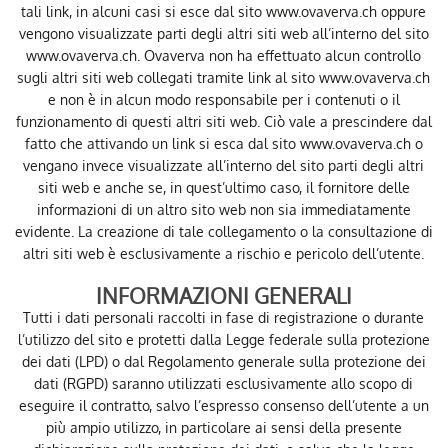
tali link, in alcuni casi si esce dal sito www.ovaverva.ch oppure
vengono visualizzate parti degli altri siti web all’interno del sito
www.ovaverva.ch. Ovaverva non ha effettuato alcun controllo
sugli altri siti web collegati tramite link al sito www.ovaverva.ch
e non è in alcun modo responsabile per i contenuti o il
funzionamento di questi altri siti web. Ciò vale a prescindere dal
fatto che attivando un link si esca dal sito www.ovaverva.ch o
vengano invece visualizzate all’interno del sito parti degli altri
siti web e anche se, in quest’ultimo caso, il fornitore delle
informazioni di un altro sito web non sia immediatamente
evidente. La creazione di tale collegamento o la consultazione di
altri siti web è esclusivamente a rischio e pericolo dell’utente.
INFORMAZIONI GENERALI
Tutti i dati personali raccolti in fase di registrazione o durante
l’utilizzo del sito e protetti dalla Legge federale sulla protezione
dei dati (LPD) o dal Regolamento generale sulla protezione dei
dati (RGPD) saranno utilizzati esclusivamente allo scopo di
eseguire il contratto, salvo l’espresso consenso dell’utente a un
più ampio utilizzo, in particolare ai sensi della presente