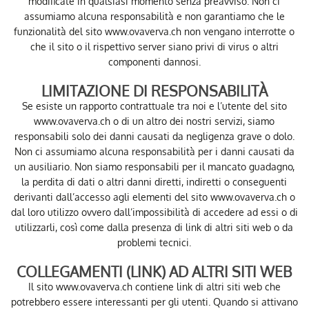
modificate in qualsiasi momento senza preavviso. Non ci
assumiamo alcuna responsabilità e non garantiamo che le
funzionalità del sito www.ovaverva.ch non vengano interrotte o
che il sito o il rispettivo server siano privi di virus o altri
componenti dannosi.
LIMITAZIONE DI RESPONSABILITÀ
Se esiste un rapporto contrattuale tra noi e l’utente del sito
www.ovaverva.ch o di un altro dei nostri servizi, siamo
responsabili solo dei danni causati da negligenza grave o dolo.
Non ci assumiamo alcuna responsabilità per i danni causati da
un ausiliario. Non siamo responsabili per il mancato guadagno,
la perdita di dati o altri danni diretti, indiretti o conseguenti
derivanti dall’accesso agli elementi del sito www.ovaverva.ch o
dal loro utilizzo ovvero dall’impossibilità di accedere ad essi o di
utilizzarli, così come dalla presenza di link di altri siti web o da
problemi tecnici.
COLLEGAMENTI (LINK) AD ALTRI SITI WEB
Il sito www.ovaverva.ch contiene link di altri siti web che
potrebbero essere interessanti per gli utenti. Quando si attivano