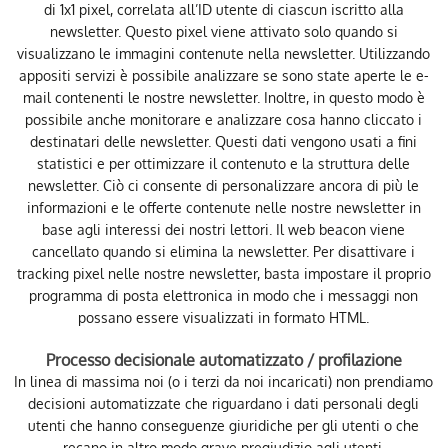
di 1x1 pixel, correlata all’ID utente di ciascun iscritto alla
newsletter. Questo pixel viene attivato solo quando si
visualizzano le immagini contenute nella newsletter. Utilizzando
appositi servizi è possibile analizzare se sono state aperte le e-
mail contenenti le nostre newsletter. Inoltre, in questo modo è
possibile anche monitorare e analizzare cosa hanno cliccato i
destinatari delle newsletter. Questi dati vengono usati a fini
statistici e per ottimizzare il contenuto e la struttura delle
newsletter. Ciò ci consente di personalizzare ancora di più le
informazioni e le offerte contenute nelle nostre newsletter in
base agli interessi dei nostri lettori. Il web beacon viene
cancellato quando si elimina la newsletter. Per disattivare i
tracking pixel nelle nostre newsletter, basta impostare il proprio
programma di posta elettronica in modo che i messaggi non
possano essere visualizzati in formato HTML.
Processo decisionale automatizzato / profilazione
In linea di massima noi (o i terzi da noi incaricati) non prendiamo
decisioni automatizzate che riguardano i dati personali degli
utenti che hanno conseguenze giuridiche per gli utenti o che
recano in altro modo grave pregiudizio agli utenti.