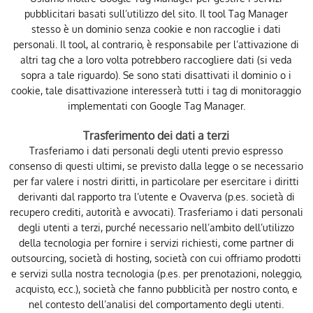
pubblicitari basati sull’utilizzo del sito. Il tool Tag Manager
stesso è un dominio senza cookie e non raccoglie i dati
personali. Il tool, al contrario, è responsabile per l’attivazione di
altri tag che a loro volta potrebbero raccogliere dati (si veda
sopra a tale riguardo). Se sono stati disattivati il dominio o i
cookie, tale disattivazione interesserà tutti i tag di monitoraggio
implementati con Google Tag Manager.
Trasferimento dei dati a terzi
Trasferiamo i dati personali degli utenti previo espresso
consenso di questi ultimi, se previsto dalla legge o se necessario
per far valere i nostri diritti, in particolare per esercitare i diritti
derivanti dal rapporto tra l’utente e Ovaverva (p.es. società di
recupero crediti, autorità e avvocati). Trasferiamo i dati personali
degli utenti a terzi, purché necessario nell’ambito dell’utilizzo
della tecnologia per fornire i servizi richiesti, come partner di
outsourcing, società di hosting, società con cui offriamo prodotti
e servizi sulla nostra tecnologia (p.es. per prenotazioni, noleggio,
acquisto, ecc.), società che fanno pubblicità per nostro conto, e
nel contesto dell’analisi del comportamento degli utenti.