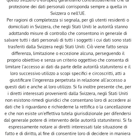
protezione dei dati personali corrisponda sempre a quella in
Svizzera o nell’UE.
Per ragioni di completezza si segnala, per gli utenti residenti o
domiciliati in Svizzera, che negli Stati Uniti le autorità stanno
adottando misure di controllo che consentono in generale di
salvare tutti i dati personali di tutti i soggetti i cui dati sono stati
trasferiti dalla Svizzera negli Stati Uniti. Ciò viene fatto senza
differenza, limitazione o eccezione alcuna, perseguendo il
proprio obiettivo e senza un criterio oggettivo che consenta di
limitare l’accesso ai dati da parte delle autorità statunitensi e il
loro successivo utilizzo a scopi specifici e circoscritti, atti a
giustificare l’ingerenza perpetrata in relazione all’accesso a
questi dati e anche al loro utilizzo. Si fa inoltre presente che, per
i diretti interessati provenienti dalla Svizzera, negli Stati Uniti
non esistono rimedi giuridici che consentano loro di accedere ai
dati che li riguardano e richiederne la rettifica o la cancellazione
e che non esiste un’effettiva tutela giurisdizionale per difendersi
dal generale potere di intervento delle autorità statunitensi. Si fa
espressamente notare ai diretti interessati tale situazione di
fatto e di diritto, al fine di consentire loro di decidere in maniera