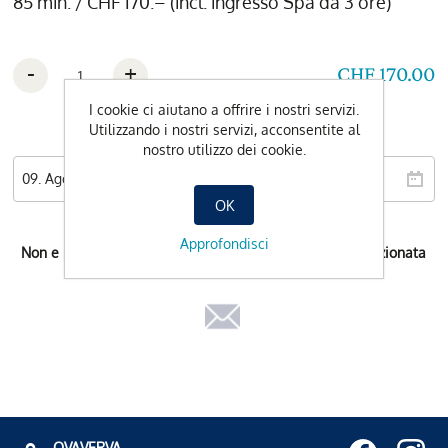
85 min. / CHF 170.– (incl. ingresso Spa da 3 ore)
-
+
CHF 170.00
I cookie ci aiutano a offrire i nostri servizi.
Utilizzando i nostri servizi, acconsentite al
Data preferita
nostro utilizzo dei cookie.
OK
Approfondisci
Non e possibile l'orario di prenotazione per la data selezionata
OVAVERVA