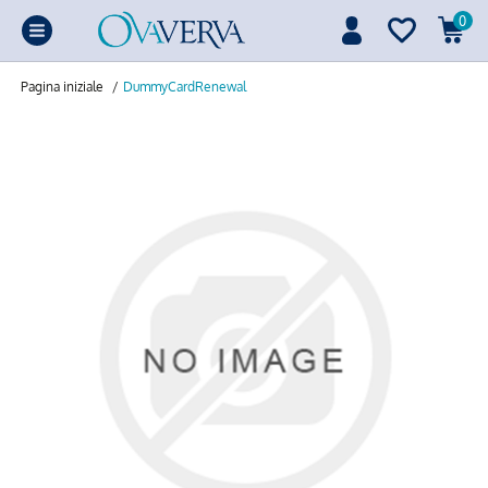
0
Pagina iniziale
/
DummyCardRenewal