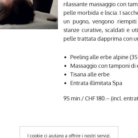
rilassante massaggio con tamp
pelle morbida e liscia. I sacch
un pugno, vengono riempiti
stanze curative, scaldati e ut
pelle trattata dapprima con un
Peeling alle erbe alpine (35
Massaggio con tamponi di e
Tisana alle erbe
Entrata illimitata Spa
95 min / CHF 180.– (incl. entrat
CHF 180.00
I cookie ci aiutano a offrire i nostri servizi.