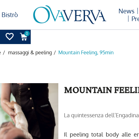
News
Bistrò
Pr
0
e
/
massaggi & peeling
/
Mountain Feeling, 95min
MOUNTAIN FEELI
La quintessenza dell’Engadin
Il peeling total body alle e