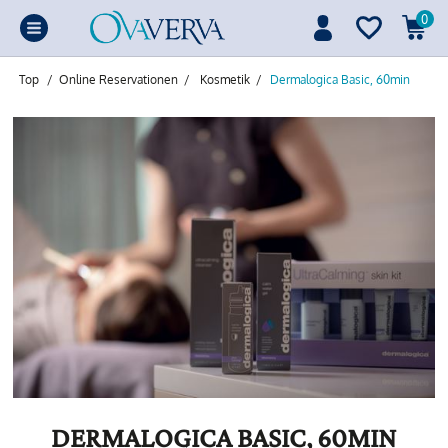
0
Top
/
Online Reservationen
/
Kosmetik
/
Dermalogica Basic, 60min
DERMALOGICA BASIC, 60MIN