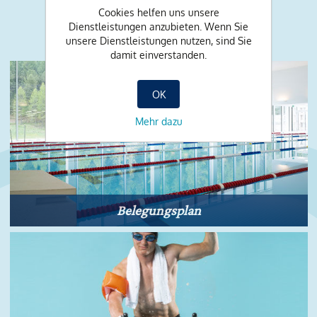
Das könnte Sie auch noch
Cookies helfen uns unsere
interessieren:
Dienstleistungen anzubieten. Wenn Sie
unsere Dienstleistungen nutzen, sind Sie
damit einverstanden.
OK
Mehr dazu
Belegungsplan