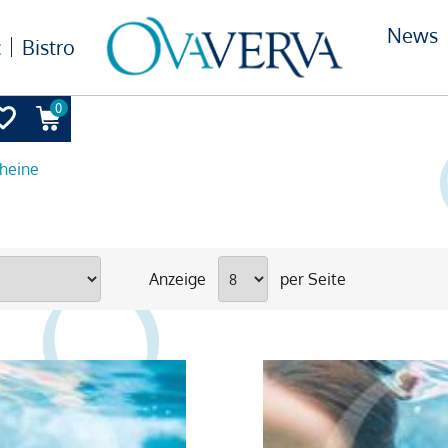
News
c
Bistro
0
heine
Anzeige
per Seite