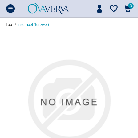
0
Top
/
Insembel (für zwei)